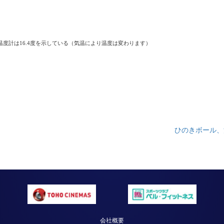
度計は16.4度を示している（気温により温度は変わります）
ひのきボール、
会社概要