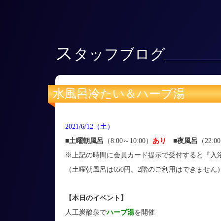
ス
タッフブログ
水風呂冷たい＆ハーブ湯
2021/6/12（土）
■土曜朝風呂
（8:00～10:00）
あり
■
夜風呂
（22:0
※上記の時間に会員カード提示で受付すると『入浴
（土曜朝風呂は650円。2階のご利用はできません
【本日のイベント】
人工炭酸泉で
ハーブ湯
を開催