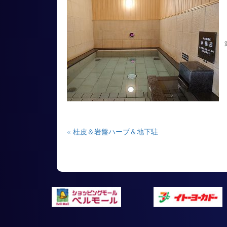
温
« 桂皮＆岩盤ハーブ＆地下駐