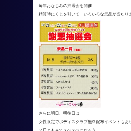
毎年おなじみの抽選会を開催
精算時にくじを引いて いろいろな景品が当たり
さらに明日、明後日は
女性限定でボディスクラブ無料配布イベントもあ
２日とも来てスベスベになろう！