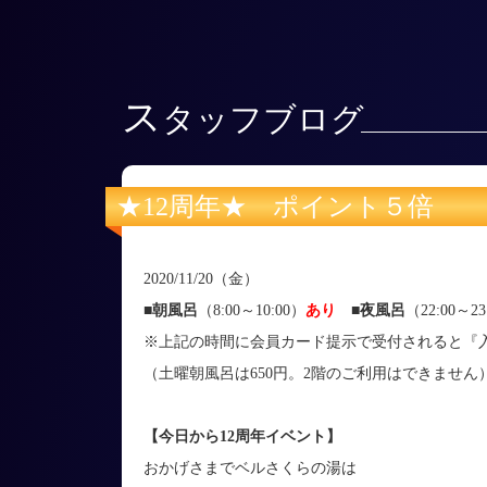
ス
タッフブログ
★12周年★ ポイント５倍
2020/11/20（金）
■朝風呂
（8:00～10:00）
あり
■
夜風呂
（22:00～23
※上記の時間に会員カード提示で受付されると『入
（土曜朝風呂は650円。2階のご利用はできません
【今日から12周年イベント】
おかげさまでベルさくらの湯は