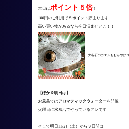
ポイント５倍
本日は
！
100円のご利用で５ポイント貯まります
高い買い物があるなら今日済ませとこ！！
大谷石のカエルもおみやげコ
【ほか＆明日は】
お風呂では
アロマティックウォーター
を開催
火曜日に水風呂でやっているアレです
そして明日11/21（土）から３日間は