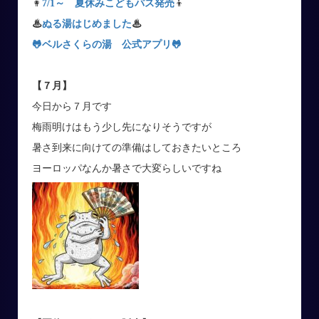
👩
7/1～ 夏休みこどもパス発売
👦
♨
ぬる湯はじめました
♨
🐸ベルさくらの湯 公式アプリ
🐸
【７月
】
今日から７月です
梅雨明けはもう少し先になりそうですが
暑さ到来に向けての準備はしておきたいところ
ヨーロッパなんか暑さで大変らしいですね